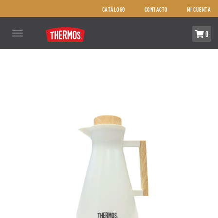
CATÁLOGO
CONTACTO
MI CUENTA
Toggle
0
navigation
COMPRA
AQUÍ
COMBOS
REPUESTOS
NOSOTROS