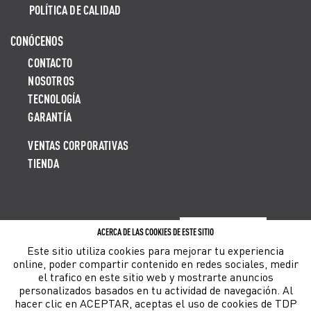
POLÍTICA DE CALIDAD
CONÓCENOS
CONTACTO
NOSOTROS
TECNOLOGÍA
GARANTÍA
VENTAS CORPORATIVAS
TIENDA
ACERCA DE LAS COOKIES DE ESTE SITIO
LIBRO DE RECLAMACIONES
Este sitio utiliza cookies para mejorar tu experiencia
online, poder compartir contenido en redes sociales, medir
el trafico en este sitio web y mostrarte anuncios
personalizados basados en tu actividad de navegación. Al
hacer clic en ACEPTAR, aceptas el uso de cookies de TDP
©2018-
2026
TDP CORP TODOS LOS DERECHOS RESERVADOS. THERMOS ES UNA MARCA REGISTRADA