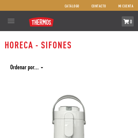
CATÁLOGO
CONTACTO
MI CUENTA
Toggle
0
navigation
HORECA - SIFONES
COMPRA
AQUÍ
Ordenar por...
COMBOS
REPUESTOS
NOSOTROS