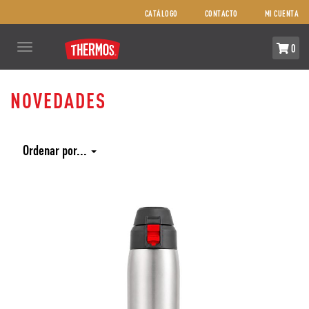
CATÁLOGO
CONTACTO
MI CUENTA
Toggle
0
navigation
NOVEDADES
COMPRA
AQUÍ
Ordenar por...
COMBOS
REPUESTOS
NOSOTROS