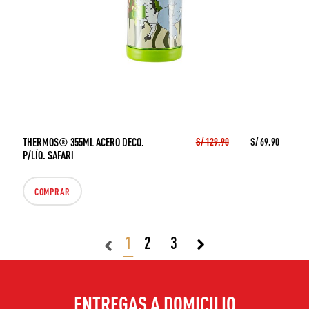
THERMOS® 355ML ACERO DECO.
S/ 129.90
S/ 69.90
P/LÍQ. SAFARI
COMPRAR
1
2
3
ENTREGAS A DOMICILIO