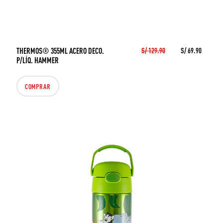
THERMOS® 355ML ACERO DECO.
S/ 129.90
S/ 69.90
P/LÍQ. HAMMER
COMPRAR