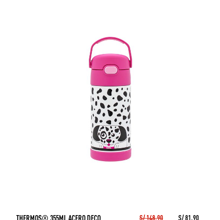
THERMOS® 355ML ACERO DECO.
S/ 148.90
S/ 81.90