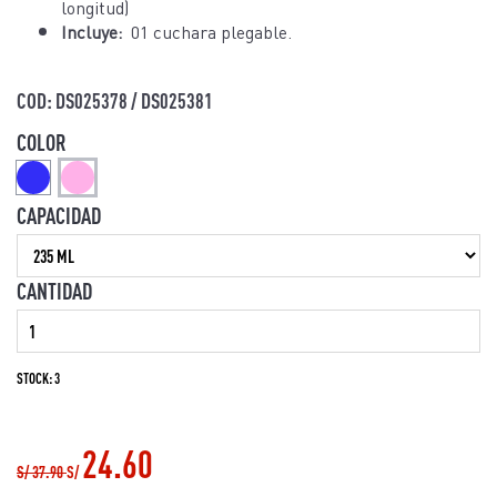
longitud)
Incluye:
01 cuchara plegable.
bebe - bebes
COD: DS025378 / DS025381
COLOR
CAPACIDAD
CANTIDAD
STOCK: 3
24.60
S/
37.90
S/