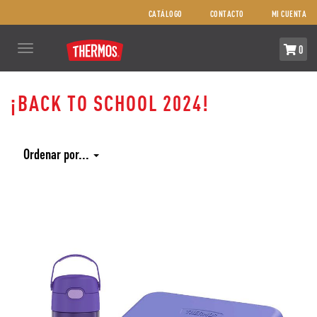
CATÁLOGO
CONTACTO
MI CUENTA
Toggle
0
navigation
¡BACK TO SCHOOL 2024!
COMPRA
AQUÍ
Ordenar por...
COMBOS
REPUESTOS
NOSOTROS