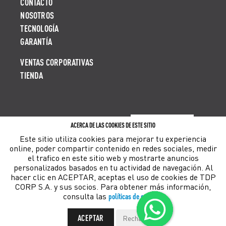
CONTACTO
NOSOTROS
TECNOLOGÍA
GARANTÍA
VENTAS CORPORATIVAS
TIENDA
ACERCA DE LAS COOKIES DE ESTE SITIO
LIBRO DE RECLAMACIONES
Este sitio utiliza cookies para mejorar tu experiencia
online, poder compartir contenido en redes sociales, medir
el trafico en este sitio web y mostrarte anuncios
personalizados basados en tu actividad de navegación. Al
hacer clic en ACEPTAR, aceptas el uso de cookies de TDP
©2018-
2026
TDP CORP TODOS LOS DERECHOS RESERVADOS. THERMOS ES UNA MARCA REGISTRADA
EN MÁS DE 15 PAÍSES
CORP S.A. y sus socios. Para obtener más información,
consulta las
políticas de cookies
.
ACEPTAR
Rechazar